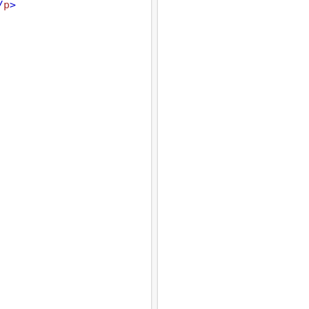
/
p
>