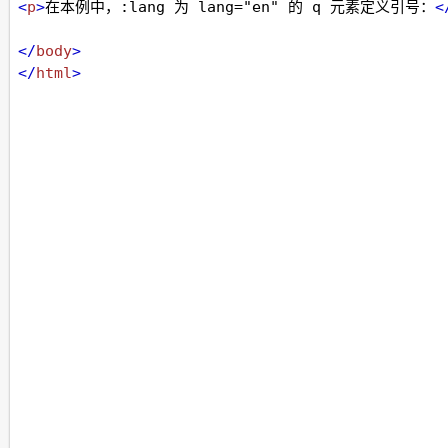
<
p
>
在本例中，:lang 为 lang="en" 的 q 元素定义引号：
<
</
body
>
</
html
>