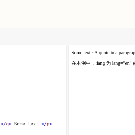
h
</
q
>
 Some text.
</
p
>