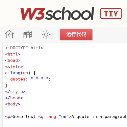
<!DOCTYPE html>
<
html
>
<
head
>
<
style
>
q
:
lang
(
en
) {
quotes
: 
"~"
"~"
;
}
</
style
>
</
head
>
<
body
>
<
p
>
Some text 
<
q
lang
=
"en"
>
A quote in a paragrap