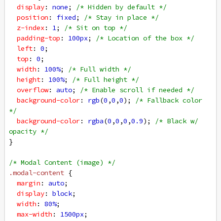
display
: 
none
; 
/* Hidden by default */
position
: 
fixed
; 
/* Stay in place */
z-index
: 
1
; 
/* Sit on top */
padding-top
: 
100px
; 
/* Location of the box */
left
: 
0
;
top
: 
0
;
width
: 
100%
; 
/* Full width */
height
: 
100%
; 
/* Full height */
overflow
: 
auto
; 
/* Enable scroll if needed */
background-color
: 
rgb
(
0
,
0
,
0
); 
/* Fallback color 
*/
background-color
: 
rgba
(
0
,
0
,
0
,
0.9
); 
/* Black w/ 
opacity */
}
/* Modal Content (image) */
.modal-content
 {
margin
: 
auto
;
display
: 
block
;
width
: 
80%
;
max-width
: 
1500px
;