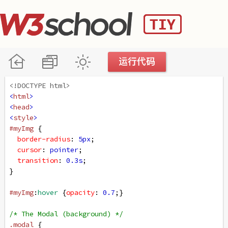
<!DOCTYPE html>
<
html
>
<
head
>
<
style
>
#myImg
 {
border-radius
: 
5px
;
cursor
: 
pointer
;
transition
: 
0.3s
;
}
#myImg
:
hover
 {
opacity
: 
0.7
;}
/* The Modal (background) */
.modal
 {