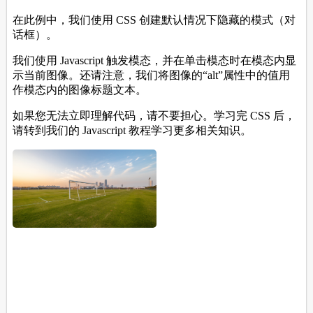
from
 {
transform
: 
scale
(
0.1
)} 
to
 {
transform
: 
scale
(
1
)}
}
/* The Close Button */