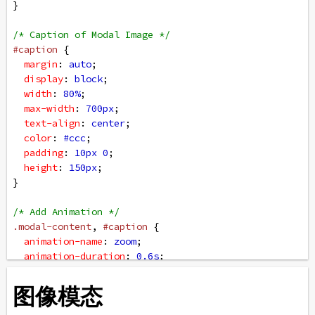
}
/* Caption of Modal Image */
#caption
 {
margin
: 
auto
;
display
: 
block
;
width
: 
80%
;
max-width
: 
700px
;
text-align
: 
center
;
color
: 
#ccc
;
padding
: 
10px
0
;
height
: 
150px
;
}
/* Add Animation */
.modal-content
, 
#caption
 {  
animation-name
: 
zoom
;
animation-duration
: 
0.6s
;
}
@keyframes
zoom
 {