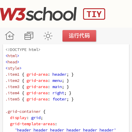
<!DOCTYPE html>
<
html
>
<
head
>
<
style
>
.item1
 { 
grid-area
: 
header
; }
.item2
 { 
grid-area
: 
menu
; }
.item3
 { 
grid-area
: 
main
; }
.item4
 { 
grid-area
: 
right
; }
.item5
 { 
grid-area
: 
footer
; }
.grid-container
 {
display
: 
grid
;
grid-template-areas
:
'header header header header header header'