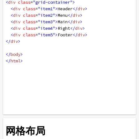
<
div
class
=
"grid-container"
>
<
div
class
=
"item1"
>
Header
</
div
>
<
div
class
=
"item2"
>
Menu
</
div
>
<
div
class
=
"item3"
>
Main
</
div
>
<
div
class
=
"item4"
>
Right
</
div
>
<
div
class
=
"item5"
>
Footer
</
div
>
</
div
>
</
body
>
</
html
>