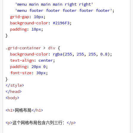
'menu main main main right right'
'menu footer footer footer footer footer'
;
grid-gap
: 
10px
;
background-color
: 
#2196F3
;
padding
: 
10px
;
}
.grid-container
 > 
div
 {
background-color
: 
rgba
(
255
, 
255
, 
255
, 
0.8
);
text-align
: 
center
;
padding
: 
20px
0
;
font-size
: 
30px
;
}
</
style
>
</
head
>
<
body
>
<
h1
>
网格布局
</
h1
>
<
p
>
这个网格布局包含六列三行：
</
p
>