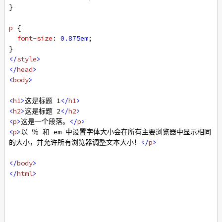
}
p
 {
font-size
: 
0.875em
;
}
</
style
>
</
head
>
<
body
>
<
h1
>
这是标题 1
</
h1
>
<
h2
>
这是标题 2
</
h2
>
<
p
>
这是一个段落。
</
p
>
<
p
>
以 ％ 和 em 中设置字体大小会在所有主要浏览器中显示相同
的大小，并允许所有浏览器调整文本大小！
</
p
>
</
body
>
</
html
>