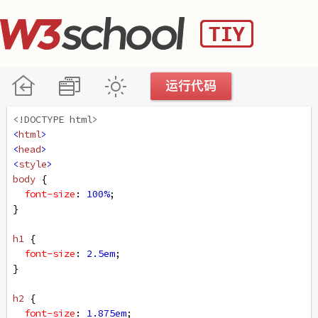
<!DOCTYPE html>
<
html
>
<
head
>
<
style
>
body
 {
font-size
: 
100%
;
}
h1
 {
font-size
: 
2.5em
;
}
h2
 {
font-size
: 
1.875em
;