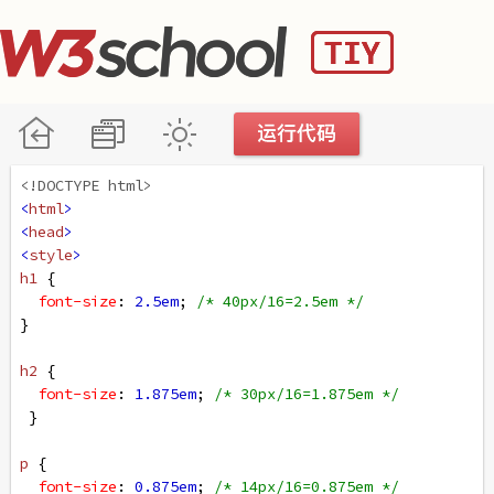
<!DOCTYPE html>
<
html
>
<
head
>
<
style
>
h1
 {
font-size
: 
2.5em
; 
/* 40px/16=2.5em */
}
h2
 {
font-size
: 
1.875em
; 
/* 30px/16=1.875em */
 }
p
 {
font-size
: 
0.875em
; 
/* 14px/16=0.875em */