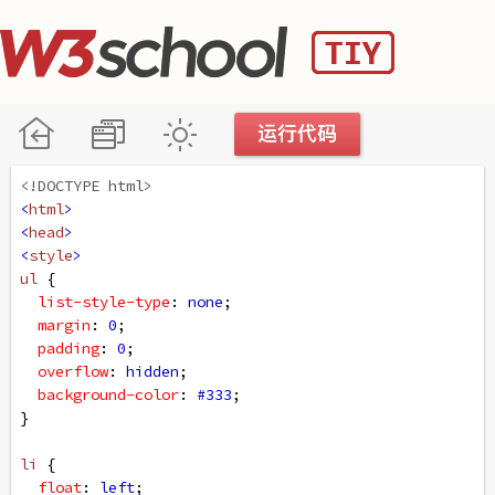
<!DOCTYPE html>
<
html
>
<
head
>
<
style
>
ul
 {
list-style-type
: 
none
;
margin
: 
0
;
padding
: 
0
;
overflow
: 
hidden
;
background-color
: 
#333
;
}
li
 {
float
: 
left
;