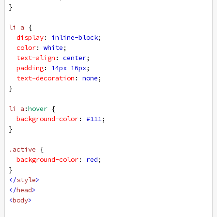
}
li
a
 {
display
: 
inline-block
;
color
: 
white
;
text-align
: 
center
;
padding
: 
14px
16px
;
text-decoration
: 
none
;
}
li
a
:
hover
 {
background-color
: 
#111
;
}
.active
 {
background-color
: 
red
;
}
</
style
>
</
head
>
<
body
>