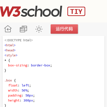
<!DOCTYPE html>
<
html
>
<
head
>
<
style
>
* {
box-sizing
: 
border-box
;
}
.box
 {
float
: 
left
;
width
: 
50%
;
padding
: 
50px
;
height
: 
300px
;
}