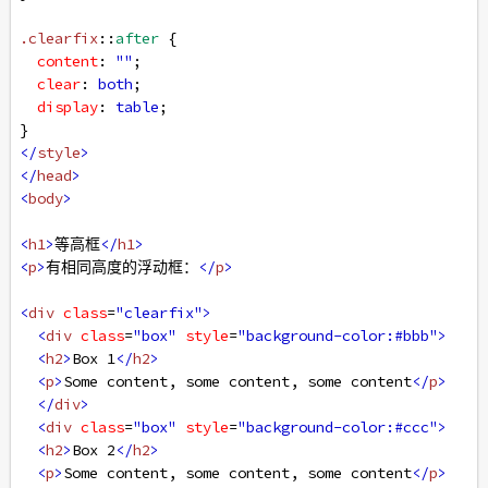
.clearfix
::
after
 {
content
: 
""
;
clear
: 
both
;
display
: 
table
;
}
</
style
>
</
head
>
<
body
>
<
h1
>
等高框
</
h1
>
<
p
>
有相同高度的浮动框：
</
p
>
<
div
class
=
"clearfix"
>
<
div
class
=
"box"
style
=
"background-color:#bbb"
>
<
h2
>
Box 1
</
h2
>
<
p
>
Some content, some content, some content
</
p
>
</
div
>
<
div
class
=
"box"
style
=
"background-color:#ccc"
>
<
h2
>
Box 2
</
h2
>
<
p
>
Some content, some content, some content
</
p
>