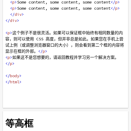
<
p
>
Some content, some content, some content
</
p
>
<
p
>
Some content, some content, some content
</
p
>
</
div
>
</
div
>
<
p
>
这个例子不是很灵活。如果可以保证框中始终有相同数量的内
容，则可以使用 CSS 高度，但并非总是如此。如果您在手机上尝
试上例（或调整浏览器窗口的大小），则会看到第二个框的内容将
显示在框的外部。
</
p
>
<
p
>
如果这不是您想要的，请返回教程并学习另一个解决方案。
</
p
>
</
body
>
</
html
>