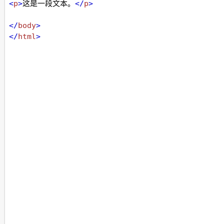
<
p
>
这是一段文本。
</
p
>
</
body
>
</
html
>