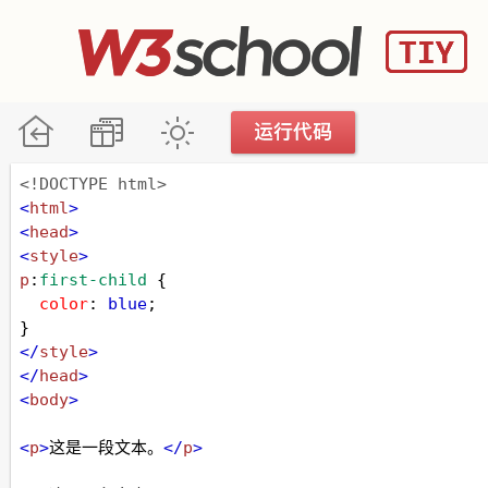
<!DOCTYPE html>
<
html
>
<
head
>
<
style
>
p
:
first-child
 {
color
: 
blue
;
} 
</
style
>
</
head
>
<
body
>
<
p
>
这是一段文本。
</
p
>