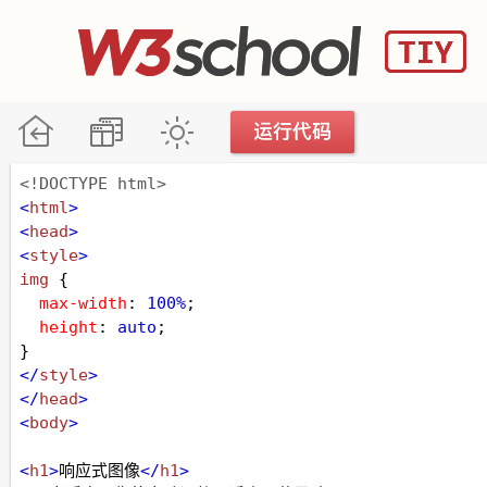
<!DOCTYPE html>
<
html
>
<
head
>
<
style
>
img
 {
max-width
: 
100%
;
height
: 
auto
;
}
</
style
>
</
head
>
<
body
>
<
h1
>
响应式图像
</
h1
>