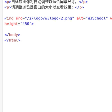
<
p
>
自适应图像将自动调整以适合屏幕尺寸。
</
p
>
<
p
>
请调整浏览器窗口的大小以查看效果：
</
p
>
<
img
src
=
"/i/logo/w3logo-2.png"
alt
=
"W3School"
height
=
"450"
>
</
body
>
</
html
>