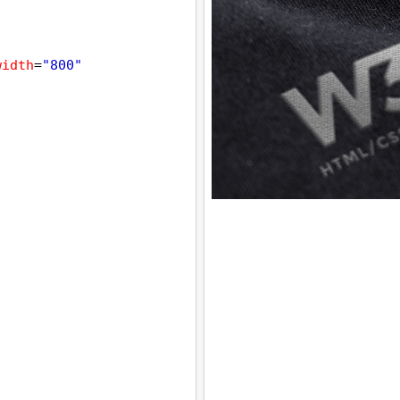
width
=
"800"