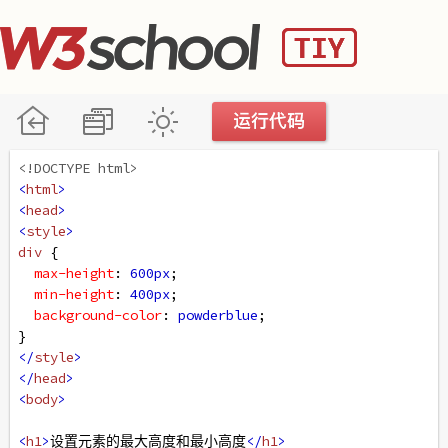
<!DOCTYPE html>
<
html
>
<
head
>
<
style
>
div
 {
max-height
: 
600px
;
min-height
: 
400px
;
background-color
: 
powderblue
;
}
</
style
>
</
head
>
<
body
>
<
h1
>
设置元素的最大高度和最小高度
</
h1
>