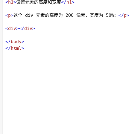
<
h1
>
设置元素的高度和宽度
</
h1
>
<
p
>
这个 div 元素的高度为 200 像素，宽度为 50%：
</
p
>
<
div
></
div
>
</
body
>
</
html
>