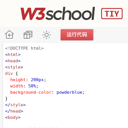
<!DOCTYPE html>
<
html
>
<
head
>
<
style
>
div
 {
height
: 
200px
;
width
: 
50%
;
background-color
: 
powderblue
;
}
</
style
>
</
head
>
<
body
>