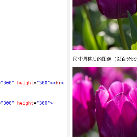
=
"300"
height
=
"300"
><
br
>
=
"300"
height
=
"300"
>