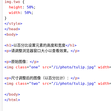
img
.two
 {
height
: 
50%
;
width
: 
50%
;
}
</
style
>
</
head
>
<
body
>
<
h1
>
以百分比设置元素的高度和宽度
</
h1
>
<
p
>
请调整浏览器窗口大小以查看效果。
</
p
>
<
p
>
原始图像：
</
p
>
<
img
class
=
"one"
src
=
"/i/photo/tulip.jpg"
width
<
p
>
尺寸调整后的图像（以百分比计）：
</
p
>
<
img
class
=
"two"
src
=
"/i/photo/tulip.jpg"
width
</
body
>
</
html
>