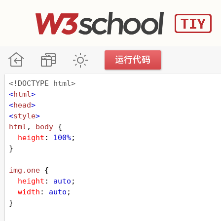
<!DOCTYPE html>
<
html
>
<
head
>
<
style
>
html
, 
body
 {
height
: 
100%
;
}
img
.one
 {
height
: 
auto
;
width
: 
auto
;
}