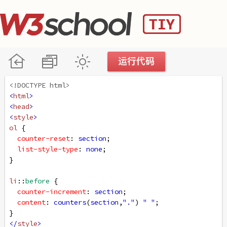
<!DOCTYPE html>
<
html
>
<
head
>
<
style
>
ol
 {
counter-reset
: 
section
;
list-style-type
: 
none
;
}
li
::
before
 {
counter-increment
: 
section
;
content
: 
counters
(
section
,
"."
) 
" "
;
}
</
style
>