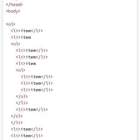
</
head
>
<
body
>
<
ol
>
<
li
>
item
</
li
>
<
li
>
item   
<
ol
>
<
li
>
item
</
li
>
<
li
>
item
</
li
>
<
li
>
item
<
ol
>
<
li
>
item
</
li
>
<
li
>
item
</
li
>
<
li
>
item
</
li
>
</
ol
>
</
li
>
<
li
>
item
</
li
>
</
ol
>
</
li
>
<
li
>
item
</
li
>
<
li
>
item
</
li
>