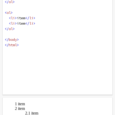
</
ol
>
<
ol
>
<
li
>
item
</
li
>
<
li
>
item
</
li
>
</
ol
>
</
body
>
</
html
>