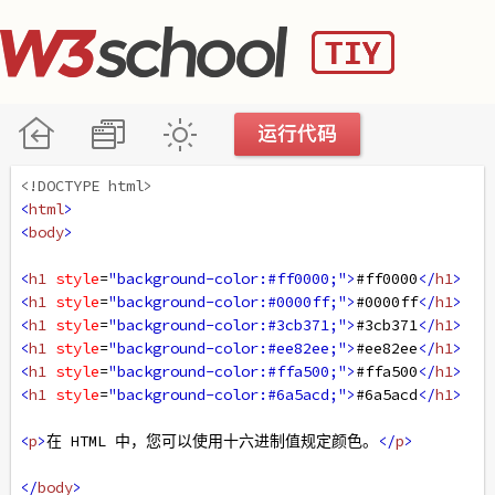
<!DOCTYPE html>
<
html
>
<
body
>
<
h1
style
=
"background-color:#ff0000;"
>
#ff0000
</
h1
>
<
h1
style
=
"background-color:#0000ff;"
>
#0000ff
</
h1
>
<
h1
style
=
"background-color:#3cb371;"
>
#3cb371
</
h1
>
<
h1
style
=
"background-color:#ee82ee;"
>
#ee82ee
</
h1
>
<
h1
style
=
"background-color:#ffa500;"
>
#ffa500
</
h1
>
<
h1
style
=
"background-color:#6a5acd;"
>
#6a5acd
</
h1
>
<
p
>
在 HTML 中，您可以使用十六进制值规定颜色。
</
p
>
</
body
>