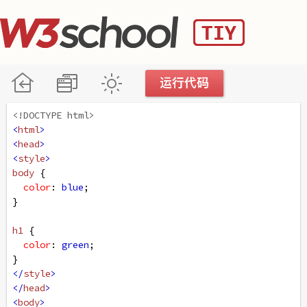
<!DOCTYPE html>
<
html
>
<
head
>
<
style
>
body
 {
color
: 
blue
;
}
h1
 {
color
: 
green
;
}
</
style
>
</
head
>
<
body
>