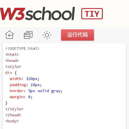
<!DOCTYPE html>
<
html
>
<
head
>
<
style
>
div
 {
width
: 
320px
;
padding
: 
10px
;
border
: 
5px
solid
gray
;
margin
: 
0
;
}
</
style
>
</
head
>
<
body
>