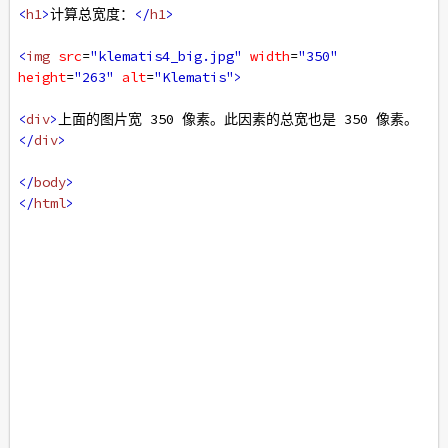
<
h1
>
计算总宽度：
</
h1
>
<
img
src
=
"klematis4_big.jpg"
width
=
"350"
height
=
"263"
alt
=
"Klematis"
>
<
div
>
上面的图片宽 350 像素。此因素的总宽也是 350 像素。
</
div
>
</
body
>
</
html
>