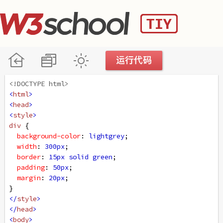
<!DOCTYPE html>
<
html
>
<
head
>
<
style
>
div
 {
background-color
: 
lightgrey
;
width
: 
300px
;
border
: 
15px
solid
green
;
padding
: 
50px
;
margin
: 
20px
;
}
</
style
>
</
head
>
<
body
>