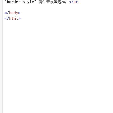
"border-style" 属性来设置边框。
</
p
>
</
body
>
</
html
>