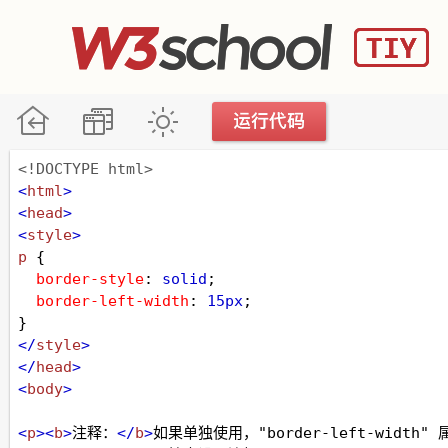
<!DOCTYPE html>
<
html
>
<
head
>
<
style
>
p
 {
border-style
: 
solid
;
border-left-width
: 
15px
;
}
</
style
>
</
head
>
<
body
>
<
p
><
b
>
注释：
</
b
>
如果单独使用，"border-left-width