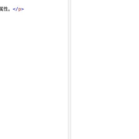
写属性。
</
p
>