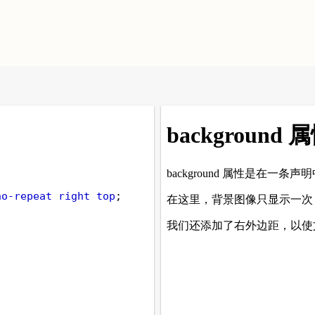
no-repeat
right
top
;