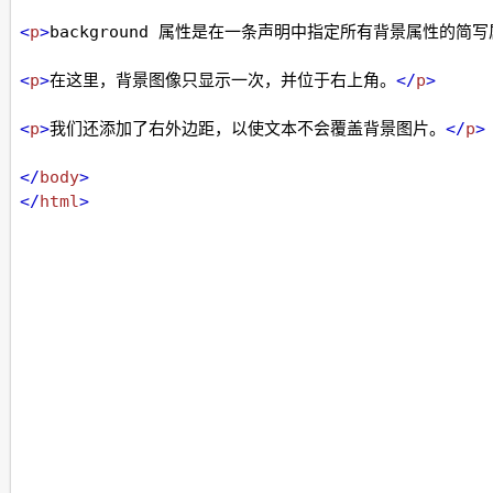
<
p
>
background 属性是在一条声明中指定所有背景属性的简
<
p
>
在这里，背景图像只显示一次，并位于右上角。
</
p
>
<
p
>
我们还添加了右外边距，以使文本不会覆盖背景图片。
</
p
>
</
body
>
</
html
>