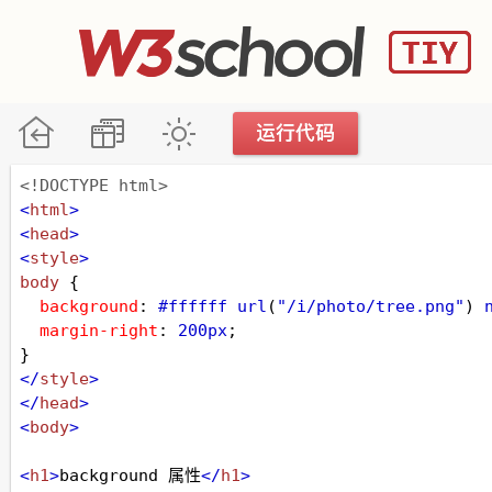
<!DOCTYPE html>
<
html
>
<
head
>
<
style
>
body
 {
background
: 
#ffffff
url
(
"/i/photo/tree.png"
) 
margin-right
: 
200px
;
}
</
style
>
</
head
>
<
body
>
<
h1
>
background 属性
</
h1
>