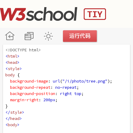
<!DOCTYPE html>
<
html
>
<
head
>
<
style
>
body
 {
background-image
: 
url
(
"/i/photo/tree.png"
);
background-repeat
: 
no-repeat
;
background-position
: 
right
top
;
margin-right
: 
200px
;
}
</
style
>
</
head
>
<
body
>