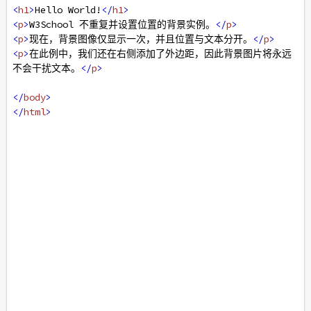
<
h1
>
Hello World!
</
h1
>
<
p
>
W3School 不重复并设置位置的背景实例。
</
p
>
<
p
>
现在，背景图像仅显示一次，并且位置与文本分开。
</
p
>
<
p
>
在此例中，我们还在右侧添加了外边距，因此背景图片将永远
不会干扰文本。
</
p
>
</
body
>
</
html
>