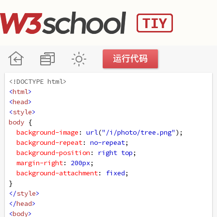
<!DOCTYPE html>
<
html
>
<
head
>
<
style
>
body
 {
background-image
: 
url
(
"/i/photo/tree.png"
);
background-repeat
: 
no-repeat
;
background-position
: 
right
top
;
margin-right
: 
200px
;
background-attachment
: 
fixed
;
}
</
style
>
</
head
>
<
body
>