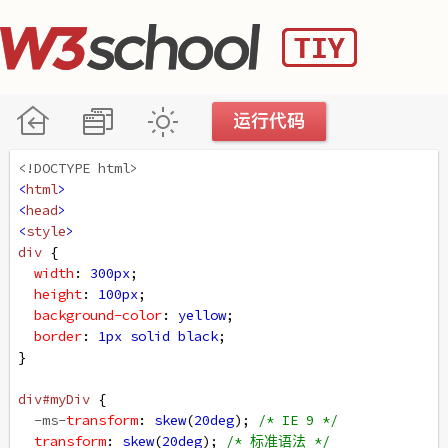
<!DOCTYPE html>
<
html
>
<
head
>
<
style
>
div
 {
width
: 
300px
;
height
: 
100px
;
background-color
: 
yellow
;
border
: 
1px
solid
black
;
}
div
#myDiv
 {
-ms-
transform
: 
skew
(
20deg
); 
/* IE 9 */
transform
: 
skew
(
20deg
); 
/* 标准语法 */