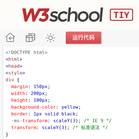
<!DOCTYPE html>
<
html
>
<
head
>
<
style
>
div
 {
margin
: 
150px
;
width
: 
200px
;
height
: 
100px
;
background-color
: 
yellow
;
border
: 
1px
solid
black
;
-ms-
transform
: 
scaleY
(
3
); 
/* IE 9 */
transform
: 
scaleY
(
3
); 
/* 标准语法 */
}