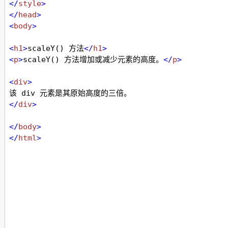
</
style
>
</
head
>
<
body
>
<
h1
>
scaleY() 方法
</
h1
>
<
p
>
scaleY() 方法增加或减少元素的高度。
</
p
>
<
div
>
该 div 元素是其原始高度的三倍。
</
div
>
</
body
>
</
html
>