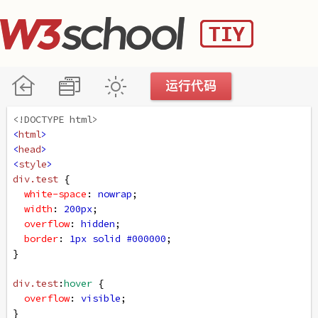
<!DOCTYPE html>
<
html
>
<
head
>
<
style
>
div
.test
 {
white-space
: 
nowrap
; 
width
: 
200px
; 
overflow
: 
hidden
; 
border
: 
1px
solid
#000000
;
}
div
.test
:
hover
 {
overflow
: 
visible
;
}