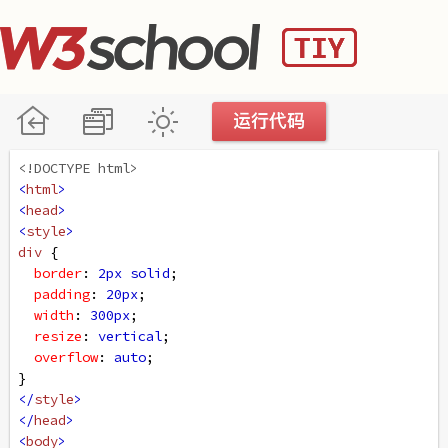
<!DOCTYPE html>
<
html
>
<
head
>
<
style
>
div
 {
border
: 
2px
solid
;
padding
: 
20px
; 
width
: 
300px
;
resize
: 
vertical
;
overflow
: 
auto
;
}
</
style
>
</
head
>
<
body
>