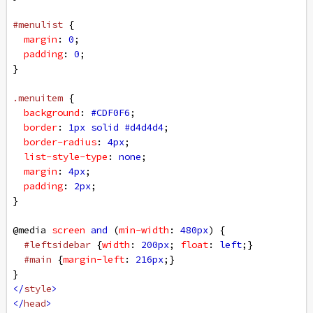
#menulist
 {
margin
: 
0
;
padding
: 
0
;
}
.menuitem
 {
background
: 
#CDF0F6
;
border
: 
1px
solid
#d4d4d4
;
border-radius
: 
4px
;
list-style-type
: 
none
;
margin
: 
4px
;
padding
: 
2px
;
}
@media
screen
and
 (
min-width
: 
480px
) {
#leftsidebar
 {
width
: 
200px
; 
float
: 
left
;}
#main
 {
margin-left
: 
216px
;}
}
</
style
>
</
head
>