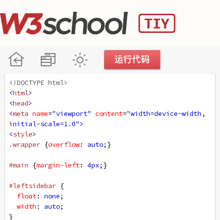
<!DOCTYPE html>
<
html
>
<
head
>
<
meta
name
=
"viewport"
content
=
"width=device-width, 
initial-scale=1.0"
>
<
style
>
.wrapper
 {
overflow
: 
auto
;}
#main
 {
margin-left
: 
4px
;}
#leftsidebar
 {
float
: 
none
;
width
: 
auto
;
}