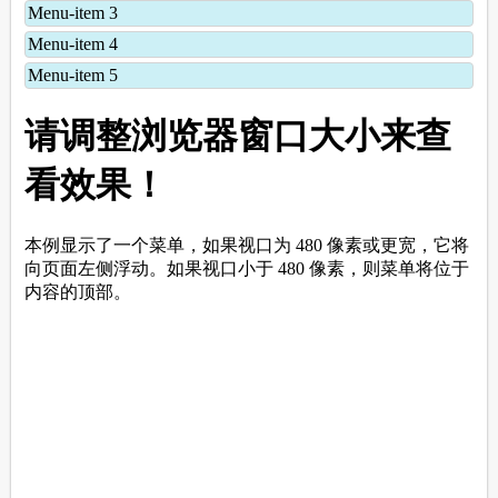
</
body
>
</
html
>