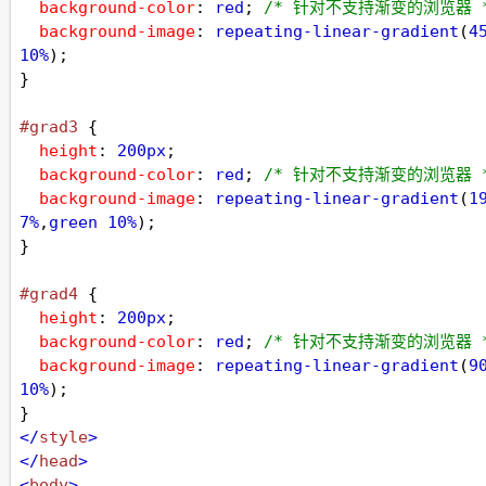
background-color
: 
red
; 
/* 针对不支持渐变的浏览器 
background-image
: 
repeating-linear-gradient
(
4
10%
);
}
#grad3
 {
height
: 
200px
;
background-color
: 
red
; 
/* 针对不支持渐变的浏览器 
background-image
: 
repeating-linear-gradient
(
1
7%
,
green
10%
);
}
#grad4
 {
height
: 
200px
;
background-color
: 
red
; 
/* 针对不支持渐变的浏览器 
background-image
: 
repeating-linear-gradient
(
9
10%
);
}
</
style
>
</
head
>
<
body
>