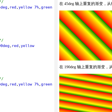
*/
5deg
,
red
,
yellow
7%
,
green
*/
90deg
,
red
,
yellow
*/
0deg
,
red
,
yellow
7%
,
green