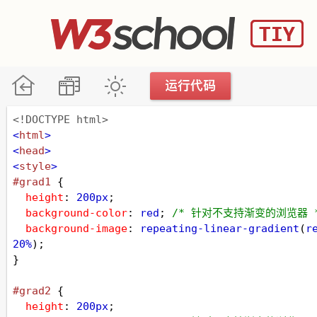
<!DOCTYPE html>
<
html
>
<
head
>
<
style
>
#grad1
 {
height
: 
200px
;
background-color
: 
red
; 
/* 针对不支持渐变的浏览器 
background-image
: 
repeating-linear-gradient
(
r
20%
);
}
#grad2
 {
height
: 
200px
;