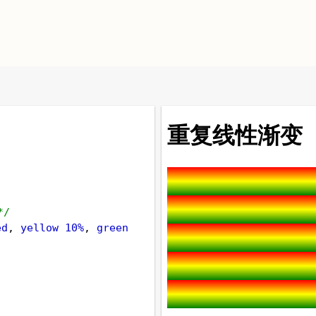
*/
ed
, 
yellow
10%
, 
green