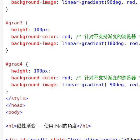
background-image
: 
linear-gradient
(
90deg
, 
red
,
}
#grad3
 {
height
: 
100px
;
background-color
: 
red
; 
/* 针对不支持渐变的浏览器 
background-image
: 
linear-gradient
(
180deg
, 
red
}
#grad4
 {
height
: 
100px
;
background-color
: 
red
; 
/* 针对不支持渐变的浏览器 
background-image
: 
linear-gradient
(
-90deg
, 
red
}
</
style
>
</
head
>
<
body
>
<
h1
>
线性渐变 - 使用不同的角度
</
h1
>
<
div
id
=
"grad1"
style
=
"text-align:center;"
>
0deg