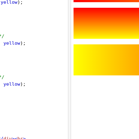
 
yellow
);
*/
, 
yellow
);
*/
, 
yellow
);
</
div
><
br
>