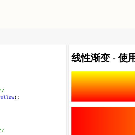
*/
yellow
);
*/