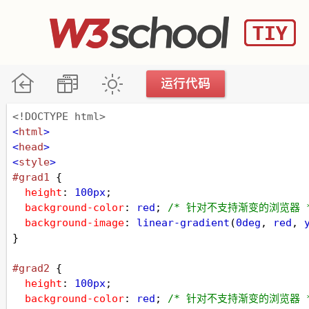
<!DOCTYPE html>
<
html
>
<
head
>
<
style
>
#grad1
 {
height
: 
100px
;
background-color
: 
red
; 
/* 针对不支持渐变的浏览器 
background-image
: 
linear-gradient
(
0deg
, 
red
, 
}
#grad2
 {
height
: 
100px
;
background-color
: 
red
; 
/* 针对不支持渐变的浏览器 