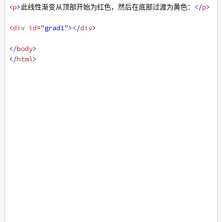
<
p
>
此线性渐变从顶部开始为红色，然后在底部过渡为黄色：
</
p
>
<
div
id
=
"grad1"
></
div
>
</
body
>
</
html
>