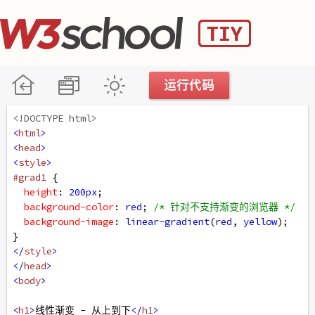
<!DOCTYPE html>
<
html
>
<
head
>
<
style
>
#grad1
 {
height
: 
200px
;
background-color
: 
red
; 
/* 针对不支持渐变的浏览器 */
background-image
: 
linear-gradient
(
red
, 
yellow
);
}
</
style
>
</
head
>
<
body
>
<
h1
>
线性渐变 - 从上到下
</
h1
>