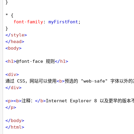
}
* {
font-family
: 
myFirstFont
;
}
</
style
>
</
head
>
<
body
>
<
h1
>
@font-face 规则
</
h1
>
<
div
>
通过 CSS，网站可以使用
<
b
>
预选的 "web-safe" 字体以外
</
div
>
<
p
><
b
>
注释：
</
b
>
Internet Explorer 8 以及更早的版本
</
p
>
</
body
>
</
html
>