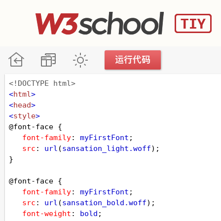
<!DOCTYPE html>
<
html
>
<
head
>
<
style
>
@font-face
 {
font-family
: 
myFirstFont
;
src
: 
url
(
sansation_light.woff
);
}
@font-face
 {
font-family
: 
myFirstFont
;
src
: 
url
(
sansation_bold.woff
);
font-weight
: 
bold
;