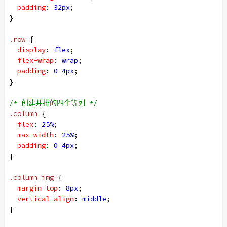
padding
: 
32px
;
}
.row
 {
display
: 
flex
;
flex-wrap
: 
wrap
;
padding
: 
0
4px
;
}
/* 创建并排的四个等列 */
.column
 {
flex
: 
25%
;
max-width
: 
25%
;
padding
: 
0
4px
;
}
.column
img
 {
margin-top
: 
8px
;
vertical-align
: 
middle
;
}