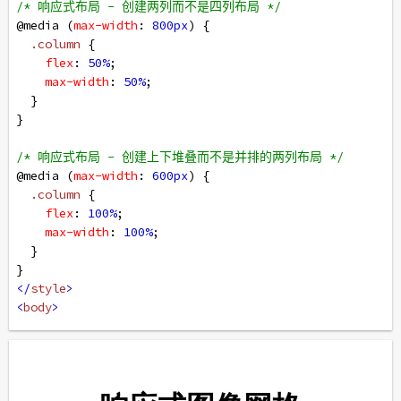
/* 响应式布局 - 创建两列而不是四列布局 */
@media
 (
max-width
: 
800px
) {
.column
 {
flex
: 
50%
;
max-width
: 
50%
;
  }
}
/* 响应式布局 - 创建上下堆叠而不是并排的两列布局 */
@media
 (
max-width
: 
600px
) {
.column
 {
flex
: 
100%
;
max-width
: 
100%
;
  }
}
</
style
>
<
body
>
<!-- Header -->
<
div
class
=
"header"
>
<
h1
>
响应式图像网格
</
h1
>