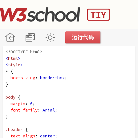
<!DOCTYPE html>
<
html
>
<
style
>
* {
box-sizing
: 
border-box
;
}
body
 {
margin
: 
0
;
font-family
: 
Arial
;
}
.header
 {
text-align
: 
center
;