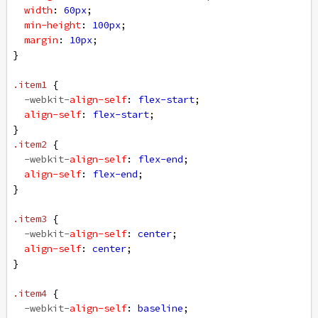
width
: 
60px
;
min-height
: 
100px
;
margin
: 
10px
;
}
.item1
 {
-webkit-
align-self
: 
flex-start
;
align-self
: 
flex-start
;
}
.item2
 {
-webkit-
align-self
: 
flex-end
;
align-self
: 
flex-end
;
}
.item3
 {
-webkit-
align-self
: 
center
;
align-self
: 
center
;
}
.item4
 {
-webkit-
align-self
: 
baseline
;