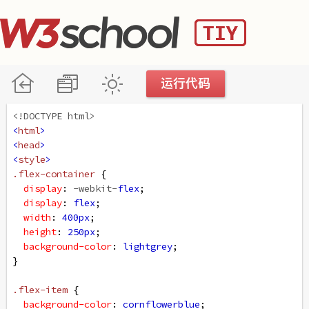
<!DOCTYPE html>
<
html
>
<
head
>
<
style
>
.flex-container
 {
display
: 
-webkit-
flex
;
display
: 
flex
;
width
: 
400px
;
height
: 
250px
;
background-color
: 
lightgrey
;
}
.flex-item
 {
background-color
: 
cornflowerblue
;