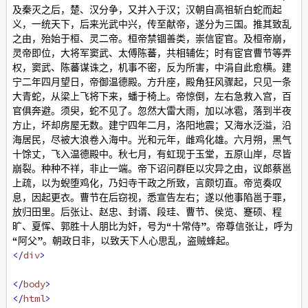
及秦灭之后，楚、汉分争，又并入于汉；汉朝自高祖斩白蛇而起
义，一统天下，后来光武中兴，传至献帝，遂分为三国。推其致乱
之由，殆始于桓、灵二帝。桓帝禁锢善类，崇信宦官。及桓帝崩，
灵帝即位，大将军窦武、太傅陈蕃，共相辅佐；时有宦官曹节等弄
权，窦武、陈蕃谋诛之，机事不密，反为所害，中涓自此愈横。建
宁二年四月望日，帝御温德殿。方升座，殿角狂风骤起，只见一条
大青蛇，从梁上飞将下来，蟠于椅上。帝惊倒，左右急救入宫，百
官俱奔避。须臾，蛇不见了。忽然大雷大雨，加以冰雹，落到半夜
方止，坏却房屋无数。建宁四年二月，洛阳地震；又海水泛溢，沿
海居民，尽被大浪卷入海中。光和元年，雌鸡化雄。六月朔，黑气
十馀丈，飞入温德殿中。秋七月，有虹现于玉堂，五原山岸，尽皆
崩裂。种种不祥，非止一端。帝下诏问群臣以灾异之由，议郎蔡邕
上疏，以为蜺堕鸡化，乃妇寺干政之所致，言颇切直。帝览奏叹
息，因起更衣。曹节在后窃视，悉宣告左右；遂以他事陷邕于罪，
放归田里。后张让、赵忠、封谞、段珪、曹节、侯览、蹇硕、程
旷、夏恽、郭胜十人朋比为奸，号为“十常侍”。帝尊信张让，呼为
“阿父”。朝政日非，以致天下人心思乱，盗贼蜂起。
</
div
>
</
body
>
</
html
>