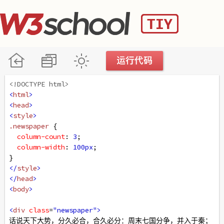
<!DOCTYPE html>
<
html
>
<
head
>
<
style
>
.newspaper
 {
column-count
: 
3
;
column-width
: 
100px
;
}
</
style
>
</
head
>
<
body
>
<
div
class
=
"newspaper"
>
话说天下大势，分久必合，合久必分：周末七国分争，并入于秦；