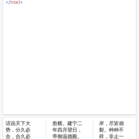
</
html
>