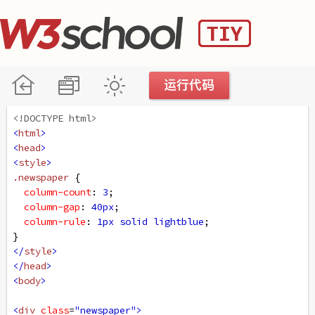
<!DOCTYPE html>
<
html
>
<
head
>
<
style
>
.newspaper
 {
column-count
: 
3
;
column-gap
: 
40px
;
column-rule
: 
1px
solid
lightblue
;
}
</
style
>
</
head
>
<
body
>
<
div
class
=
"newspaper"
>