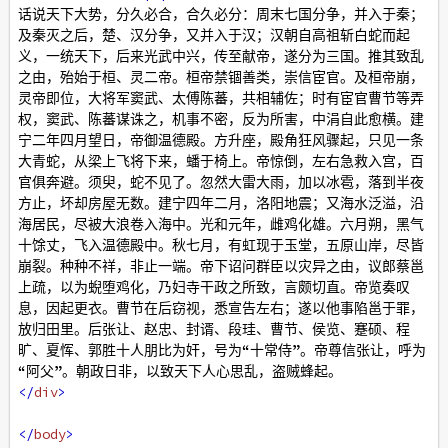
话说天下大势，分久必合，合久必分：周末七国分争，并入于秦；
及秦灭之后，楚、汉分争，又并入于汉；汉朝自高祖斩白蛇而起
义，一统天下，后来光武中兴，传至献帝，遂分为三国。推其致乱
之由，殆始于桓、灵二帝。桓帝禁锢善类，崇信宦官。及桓帝崩，
灵帝即位，大将军窦武、太傅陈蕃，共相辅佐；时有宦官曹节等弄
权，窦武、陈蕃谋诛之，机事不密，反为所害，中涓自此愈横。建
宁二年四月望日，帝御温德殿。方升座，殿角狂风骤起，只见一条
大青蛇，从梁上飞将下来，蟠于椅上。帝惊倒，左右急救入宫，百
官俱奔避。须臾，蛇不见了。忽然大雷大雨，加以冰雹，落到半夜
方止，坏却房屋无数。建宁四年二月，洛阳地震；又海水泛溢，沿
海居民，尽被大浪卷入海中。光和元年，雌鸡化雄。六月朔，黑气
十馀丈，飞入温德殿中。秋七月，有虹现于玉堂，五原山岸，尽皆
崩裂。种种不祥，非止一端。帝下诏问群臣以灾异之由，议郎蔡邕
上疏，以为蜺堕鸡化，乃妇寺干政之所致，言颇切直。帝览奏叹
息，因起更衣。曹节在后窃视，悉宣告左右；遂以他事陷邕于罪，
放归田里。后张让、赵忠、封谞、段珪、曹节、侯览、蹇硕、程
旷、夏恽、郭胜十人朋比为奸，号为“十常侍”。帝尊信张让，呼为
“阿父”。朝政日非，以致天下人心思乱，盗贼蜂起。
</
div
>
</
body
>