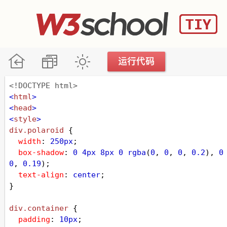
<!DOCTYPE html>
<
html
>
<
head
>
<
style
>
div
.polaroid
 {
width
: 
250px
;
box-shadow
: 
0
4px
8px
0
rgba
(
0
, 
0
, 
0
, 
0.2
), 
0
0
, 
0.19
);
text-align
: 
center
;
}
div
.container
 {
padding
: 
10px
;