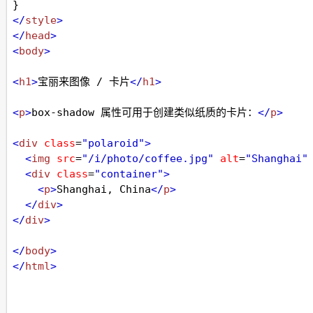
}
</
style
>
</
head
>
<
body
>
<
h1
>
宝丽来图像 / 卡片
</
h1
>
<
p
>
box-shadow 属性可用于创建类似纸质的卡片：
</
p
>
<
div
class
=
"polaroid"
>
<
img
src
=
"/i/photo/coffee.jpg"
alt
=
"Shanghai"
<
div
class
=
"container"
>
<
p
>
Shanghai, China
</
p
>
</
div
>
</
div
>
</
body
>
</
html
>