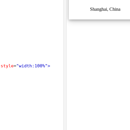
style
=
"width:100%"
>