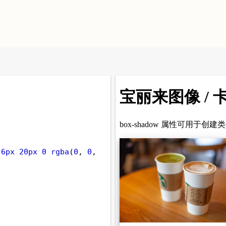
6px
20px
0
rgba
(
0
, 
0
, 