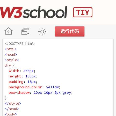
<!DOCTYPE html>
<
html
>
<
head
>
<
style
>
div
 {
width
: 
300px
;
height
: 
100px
;
padding
: 
15px
;
background-color
: 
yellow
;
box-shadow
: 
10px
10px
5px
grey
;
}
</
style
>
</
head
>
<
body
>