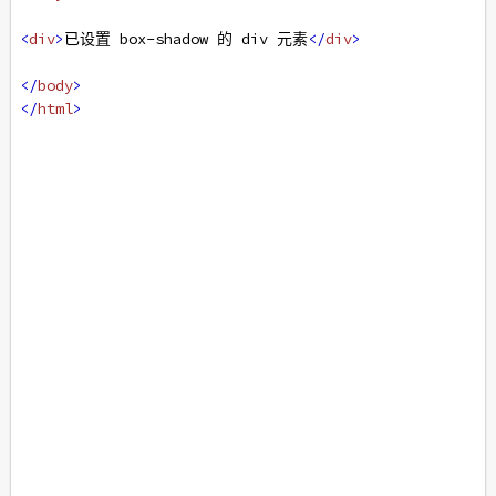
<
div
>
已设置 box-shadow 的 div 元素
</
div
>
</
body
>
</
html
>