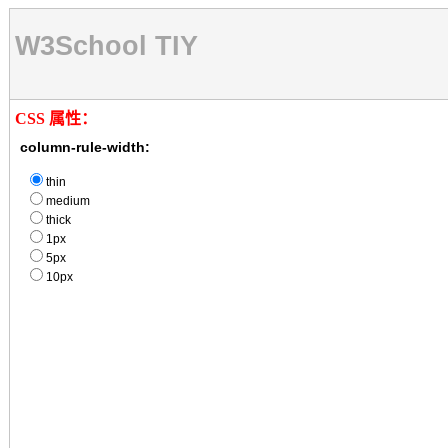
W3School TIY
CSS 属性：
column-rule-width:
thin
medium
thick
1px
5px
10px