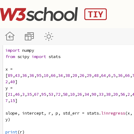
import
numpy
from
scipy
import
stats
x
=
[
89
,
43
,
36
,
36
,
95
,
10
,
66
,
34
,
38
,
20
,
26
,
29
,
48
,
64
,
6
,
5
,
36
,
66
,
2
,
40
]
y
=
[
21
,
46
,
3
,
35
,
67
,
95
,
53
,
72
,
58
,
10
,
26
,
34
,
90
,
33
,
38
,
20
,
56
,
2
,
7
,
15
]
slope
, 
intercept
, 
r
, 
p
, 
std_err
=
stats
.
linregress
(
x
,
y
)
print
(
r
)