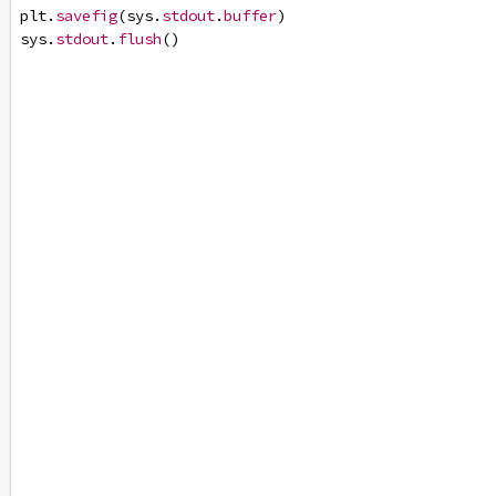
plt
.
savefig
(
sys
.
stdout
.
buffer
)
sys
.
stdout
.
flush
()