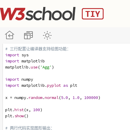
# 三行配置让编译器支持绘图功能：
import
sys
import
matplotlib
matplotlib
.
use
(
'Agg'
)
import
numpy
import
matplotlib
.
pyplot
as
plt
x
=
numpy
.
random
.
normal
(
5.0
, 
1.0
, 
100000
)
plt
.
hist
(
x
, 
100
)
plt
.
show
()
# 两行代码实现图形输出：