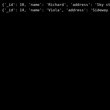
{'_id': 10, 'name': 'Richard', 'address': 'Sky st