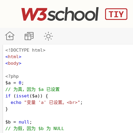
<!DOCTYPE html>
<
html
>
<
body
>
<?php
$a
=
0
;
// 为真，因为 $a 已设置
if
 (
isset
(
$a
)) {
echo
"变量 'a' 已设置。<br>"
;
}
$b
=
null
;
// 为假，因为 $b 为 NULL