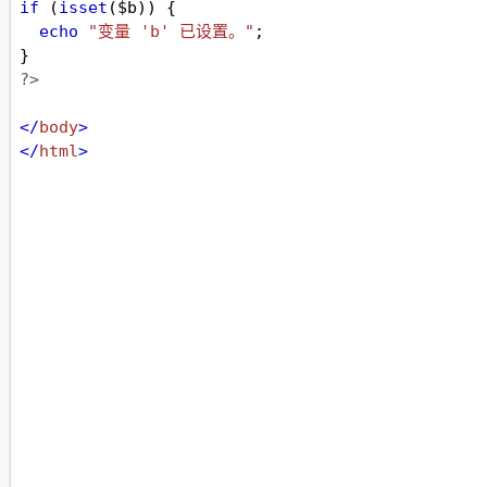
if
 (
isset
(
$b
)) {
echo
"变量 'b' 已设置。"
;
}
?>
</
body
>
</
html
>