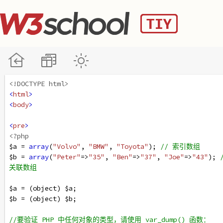
<!DOCTYPE html>
<
html
>
<
body
>
<
pre
>
<?php
$a
=
array
(
"Volvo"
, 
"BMW"
, 
"Toyota"
); 
// 索引数组
$b
=
array
(
"Peter"
=>
"35"
, 
"Ben"
=>
"37"
, 
"Joe"
=>
"43"
); 
/
关联数组
$a
=
 (
object
) 
$a
;
$b
=
 (
object
) 
$b
;
//要验证 PHP 中任何对象的类型，请使用 var_dump() 函数：