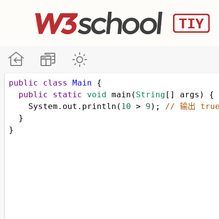
public
class
Main
 {
public
static
void
main
(
String
[] 
args
) {
System
.
out
.
println
(
10
>
9
); 
// 输出 tru
  }
}