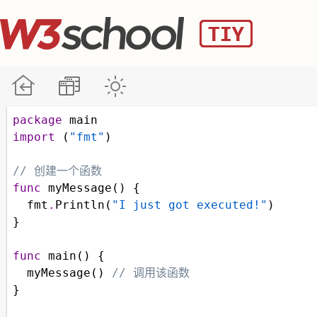
package
main
import
 (
"fmt"
)
// 创建一个函数
func
myMessage
() {
fmt
.
Println
(
"I just got executed!"
)
}
func
main
() {
myMessage
() 
// 调用该函数
}