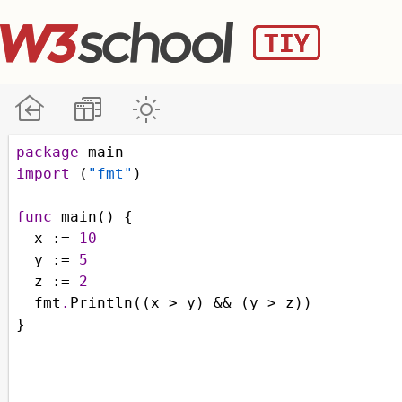
package
main
import
 (
"fmt"
)
func
main
() {
x
 :
=
10
y
 :
=
5
z
 :
=
2
fmt
.
Println
((
x
>
y
) 
&&
 (
y
>
z
))
}