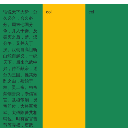
话说天下大势，分
col
col
久必合，合久必
分。周末七国分
争，并入于秦。及
秦灭之后，楚、汉
分争，又并入于
汉。汉朝自高祖斩
白蛇而起义，一统
天下，后来光武中
兴，传至献帝，遂
分为三国。推其致
乱之由，殆始于
桓、灵二帝。桓帝
禁锢善类，崇信宦
官。及桓帝崩，灵
帝即位，大将军窦
武、太傅陈蕃共相
辅佐。时有宦官曹
节等弄权，窦武、