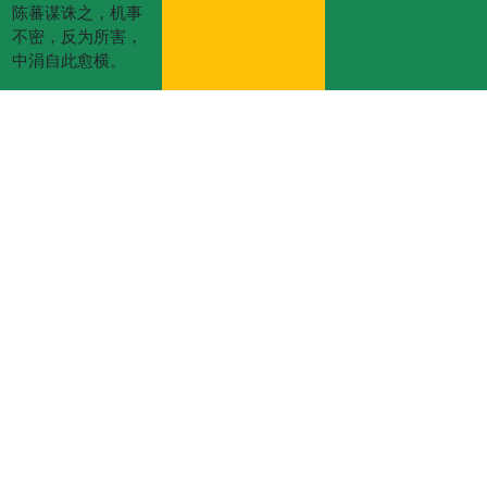
陈蕃谋诛之，机事
不密，反为所害，
中涓自此愈横。