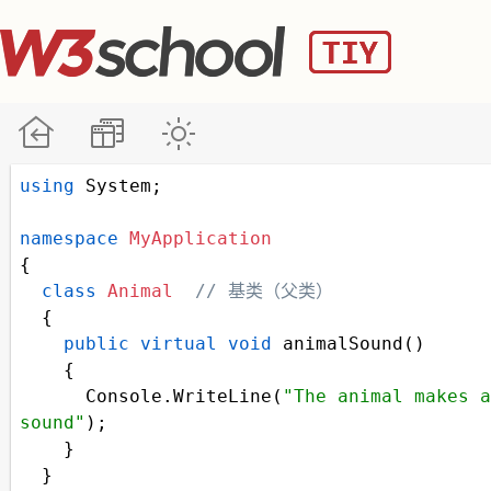
using
System
;
namespace
MyApplication
{
class
Animal
// 基类（父类） 
  {
public
virtual
void
animalSound
()
    {
Console
.
WriteLine
(
"The animal makes a 
sound"
);
    }
  }