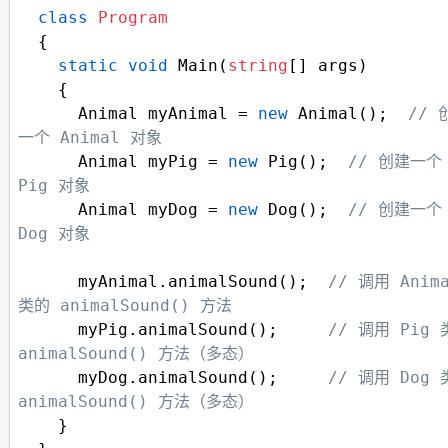
class
Program
  {
static
void
Main
(
string
[] 
args
)
    {
Animal
myAnimal
=
new
Animal
();  
// 
一个 Animal 对象
Animal
myPig
=
new
Pig
();  
// 创建一个 
Pig 对象
Animal
myDog
=
new
Dog
();  
// 创建一个 
Dog 对象
myAnimal
.
animalSound
();  
// 调用 Anima
类的 animalSound() 方法
myPig
.
animalSound
();     
// 调用 Pig 
animalSound() 方法（多态）
myDog
.
animalSound
();     
// 调用 Dog 
animalSound() 方法（多态）
    }