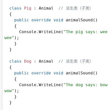
class
Pig
 : 
Animal
// 派生类（子类） 
  {
public
override
void
animalSound
()
    {
Console
.
WriteLine
(
"The pig says: wee 
wee"
);
    }
  }
class
Dog
 : 
Animal
// 派生类（子类） 
  {
public
override
void
animalSound
()
    {
Console
.
WriteLine
(
"The dog says: bow 
wow"
);
    }
  }