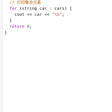
// 打印集合元素 
for
 (
string
car
 : 
cars
) {
cout
<<
car
<<
"\n"
;
  }
return
0
;
}