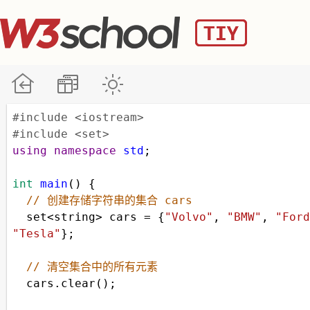
#include <iostream>
#include <set>
using
namespace
std
;
int
main
() {
// 创建存储字符串的集合 cars 
set
<
string
>
cars
=
 {
"Volvo"
, 
"BMW"
, 
"Ford
"Tesla"
};
// 清空集合中的所有元素 
cars
.
clear
();