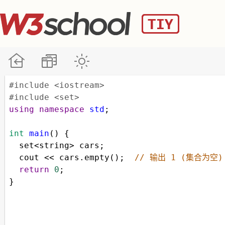
#include <iostream>
#include <set>
using
namespace
std
;
int
main
() {
set
<
string
>
cars
;
cout
<<
cars
.
empty
();  
// 输出 1 (集合为空)
return
0
;
}