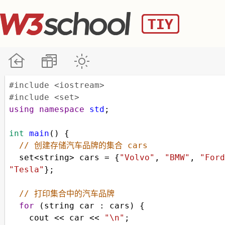
#include <iostream>
#include <set>
using
namespace
std
;
int
main
() {
// 创建存储汽车品牌的集合 cars 
set
<
string
>
cars
=
 {
"Volvo"
, 
"BMW"
, 
"Ford
"Tesla"
};
// 打印集合中的汽车品牌 
for
 (
string
car
 : 
cars
) {
cout
<<
car
<<
"\n"
;