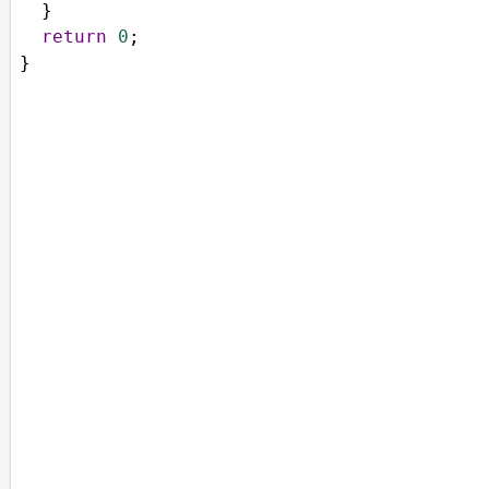
  }
return
0
;
}